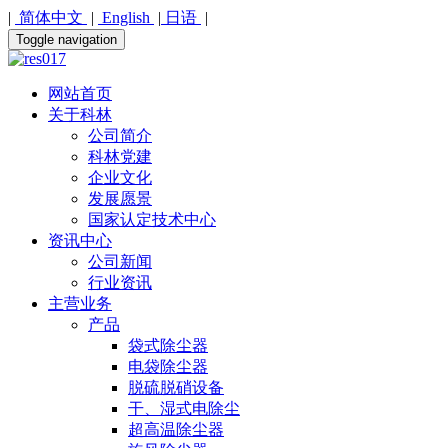
|
简体中文
|
English
|
日语
|
Toggle navigation
网站首页
关于科林
公司简介
科林党建
企业文化
发展愿景
国家认定技术中心
资讯中心
公司新闻
行业资讯
主营业务
产品
袋式除尘器
电袋除尘器
脱硫脱硝设备
干、湿式电除尘
超高温除尘器